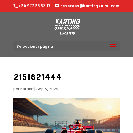
+34 977 38 53 17
reservas@kartingsalou.com
Seleccionar página
2151821444
por
karting
|
Sep 3, 2024