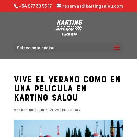
+34 977 38 53 17
reservas@kartingsalou.com
Seleccionar página
VIVE EL VERANO COMO EN
UNA PELÍCULA EN
KARTING SALOU
por
karting
|
Jun 2, 2025
|
NOTICIAS