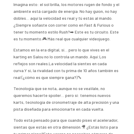
Imagina esto: el sol brilla, los motores rugen de fondo y el
ambiente está cargado de energía. No hay guion, no hay
dobles… aquí la velocidad es real y tú estás al mando.
¿Siempre soñaste con correr como en Fast & Furious o
tener tu momento estilo Rush?➡️ Este es tu circuito. Este
es tu momento.🎮 Más real que cualquier videojuego.
Estamos en la era digital, sí… pero lo que vives en el
karting en Salou no lo controla un mando. Aquí:Los
reflejos son reales.La velocidad la sientes en cada
curva.Y sí, la rivalidad con tu prima de 10 años también es
real (¿cómo es que siempre gana?)🔧
Tecnología que se nota, aunque no se veaVale, no
queremos hacerte spoiler… pero sí: tenemos nuevos
karts, tecnología de cronometraje de alta precisión y una
pista diseñada para emocionarte en cada vuelta.
Todo está pensado para que cuando pises el acelerador,
sientas que estás en otra dimensión.🎥 ¿Estás listo para
tu primer plano?Este verano no necesitas cámaras de