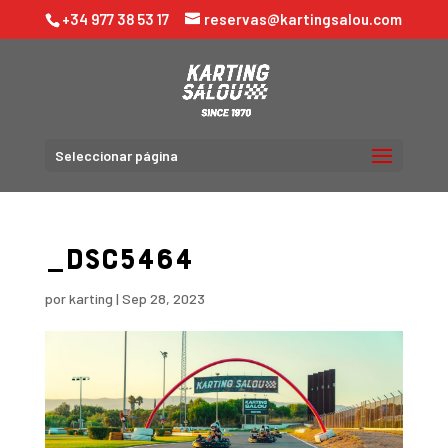
+34 977 38 53 17
reservas@kartingsalou.com
Seleccionar página
_DSC5464
por
karting
|
Sep 28, 2023