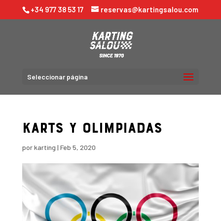
+34 977 38 53 17
reservas@kartingsalou.com
Seleccionar página
Karts y olimpiadas
por
karting
|
Feb 5, 2020