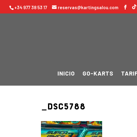
+34 977 38 53 17
reservas@kartingsalou.com
INICIO
GO-KARTS
TARI
_DSC5788