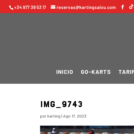
+34 977 38 53 17
reservas@kartingsalou.com
INICIO
GO-KARTS
TARI
IMG_9743
por
karting
|
Ago 17, 2023