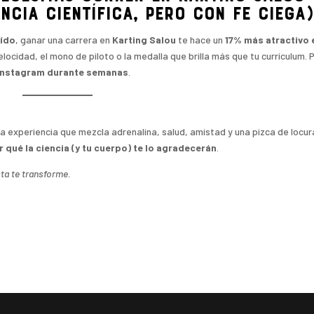
ncia científica, pero con fe ciega)
eído
, ganar una carrera en
Karting Salou
te hace un
17% más atractivo 
elocidad, el mono de piloto o la medalla que brilla más que tu currículum. 
 Instagram durante semanas
.
una experiencia que mezcla adrenalina, salud, amistad y una pizca de locura
r qué la ciencia (y tu cuerpo) te lo agradecerán
.
sta te transforme.