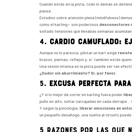
Cuando estás en la pista, todo lo demás se detien
pausa.
Estudios sobre atención plena (mindfulness) demue
como el karting— son poderosos
desconectores 
soltado tensiones que llevabas semanas acumulan
4.
Cardio camuflado: ej
Aunque no lo parezca, pilotar un kart exige
resiste
brazos, piernas, reflejos y, sí: también estás quem
Una sesión intensa en la pista puede ser tan efect
¿Sudor sin aburrimiento? Sí, por favor.
5.
Excusa perfecta para
¿Y si lo mejor de correr en karting fuera poder
libe
puño en alto, soltar carcajadas en cada derrape… 
Y según la psicología,
liberar emociones en ent
un pequeño desahogo, una vuelta al circuito puede
5 razones por las que n