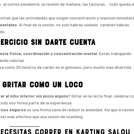
e: el correo pendiente, la reunión de mañana, las facturas… todo queda 
stran que las actividades que exigen concentración y reacción inmediat
mentales
. Al final de la sesión, no solo habrás sudado: también habrás
do.
ercicio sin darte cuenta
ncia física, coordinación y concentración mental
. Estás trabajando
ando calorías.
iva como 30 minutos de cardio en el gimnasio, pero mucho más divertida.
 gritar como un loco
rar al niño interior sin juicio alguno
? Gritar en la recta final, celebrar c
todo eso forma parte de la experiencia.
ornos seguros
es una forma sana de reducir la ansiedad. Así que si neces
 ser más efectiva que una sesión de coaching.
ecesitas correr en KARTING SALOU