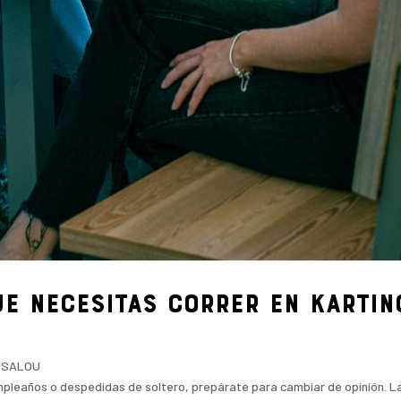
ue necesitas correr en KARTIN
G SALOU
umpleaños o despedidas de soltero, prepárate para cambiar de opinión. L