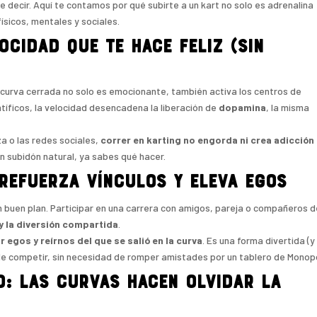
e decir. Aquí te contamos por qué subirte a un kart no solo es adrenalina
ísicos, mentales y sociales.
ocidad que te hace feliz (sin
 curva cerrada no solo es emocionante, también activa los centros de
íficos, la velocidad desencadena la liberación de
dopamina
, la misma
za o las redes sociales,
correr en karting no engorda ni crea adicción
 un subidón natural, ya sabes qué hacer.
 refuerza vínculos y eleva egos
 buen plan. Participar en una carrera con amigos, pareja o compañeros 
y la diversión compartida
.
r egos y reírnos del que se salió en la curva
. Es una forma divertida (y
 de competir, sin necesidad de romper amistades por un tablero de Monopo
o: las curvas hacen olvidar la