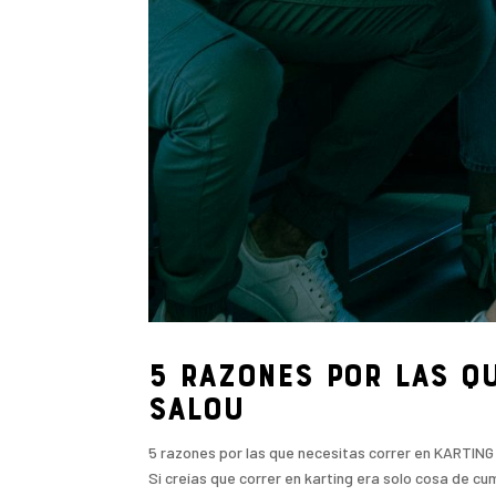
5 razones por las q
SALOU
5 razones por las que necesitas correr en KARTIN
Si creías que correr en karting era solo cosa de c