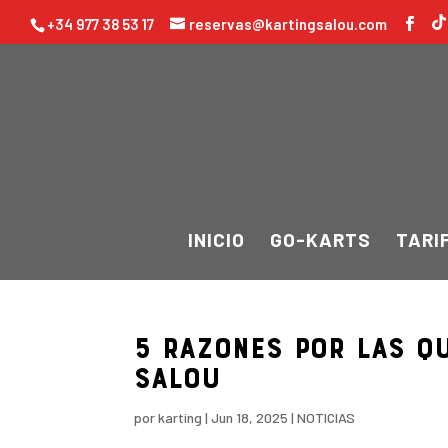
+34 977 38 53 17
reservas@kartingsalou.com
INICIO
GO-KARTS
TARI
5 razones por las q
SALOU
por
karting
|
Jun 18, 2025
|
NOTICIAS