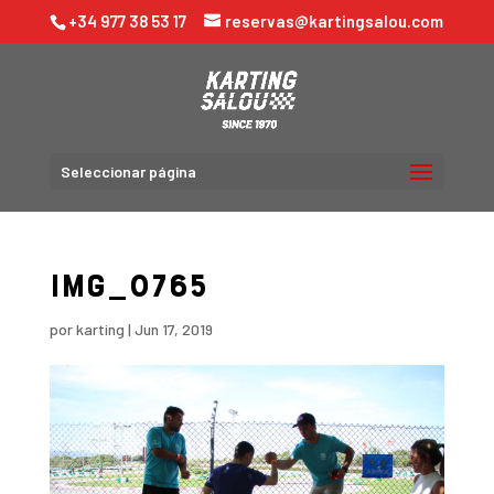
+34 977 38 53 17
reservas@kartingsalou.com
Seleccionar página
IMG_0765
por
karting
|
Jun 17, 2019