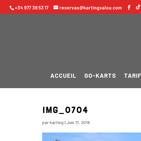
+34 977 38 53 17
reservas@kartingsalou.com
ACCUEIL
GO-KARTS
TARI
IMG_0704
par
karting
|
Juin 17, 2019