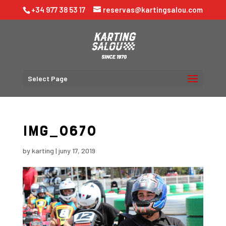
+34 977 38 53 17
reservas@kartingsalou.com
Select Page
IMG_0670
by
karting
|
juny 17, 2019