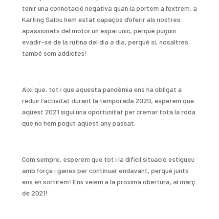
tenir una connotació negativa quan la portem a l’extrem, a
Karting Salou hem estat capaços d’oferir als nostres
apassionats del motor un espai únic, perquè puguin
evadir-se de la rutina del dia a dia, perquè sí, nosaltres
també som addictes!
Així que, tot i que aquesta pandèmia ens ha obligat a
reduir l’activitat durant la temporada 2020, esperem que
aquest 2021 sigui una oportunitat per cremar tota la roda
que no hem pogut aquest any passat.
Com sempre, esperem que tot i la difícil situació estigueu
amb força i ganes per continuar endavant, perquè junts
ens en sortirem! Ens veiem a la pròxima obertura, al març
de 2021!