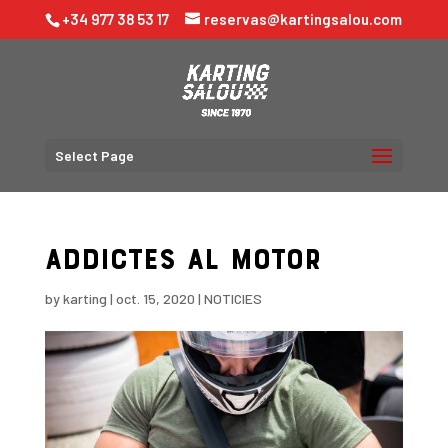
+34 977 38 53 17
reservas@kartingsalou.com
Select Page
Addictes al motor
by
karting
|
oct. 15, 2020
|
NOTICIES