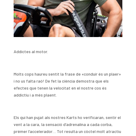
Addictes al motor.
Molts cops haureu sentit la frase de «conduir és un plaer»
i no us falta raó! De fet la ciència demostra que els
efectes que tenen la velocitat en el nostre cos és
addictiu i a més plaent.
Els qui han pujat als nostres Karts ho verificaran, sentir el
vent a la cara, la sensació d’adrenalina a cada corba,
prémer l’accelerador… Tot resulta un còctel molt atractiu