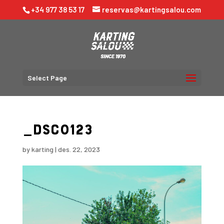
+34 977 38 53 17
reservas@kartingsalou.com
Select Page
_DSC0123
by
karting
|
des. 22, 2023