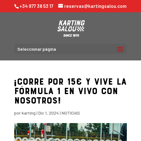
+34 977 38 53 17
reservas@kartingsalou.com
Seleccionar página
¡Corre por 15€ y vive la
Fórmula 1 en vivo con
nosotros!
por
karting
|
Dic 1, 2024
|
NOTICIAS