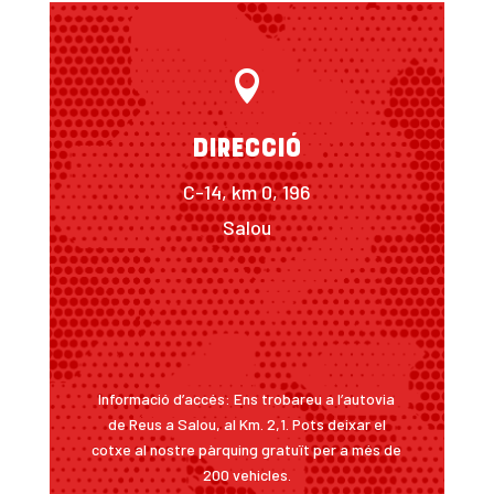

Direcció
C-14, km 0, 196
Salou
Informació d’accés: Ens trobareu a l’autovia
de Reus a Salou, al Km. 2,1. Pots deixar el
cotxe al nostre pàrquing gratuït per a més de
200 vehicles.