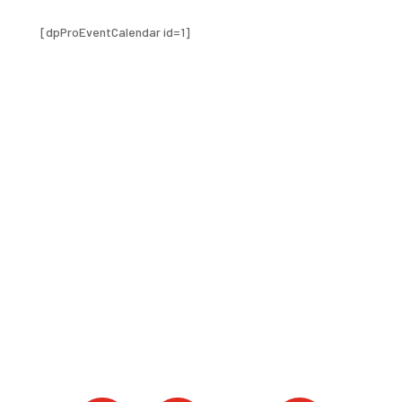
[dpProEventCalendar id=1]